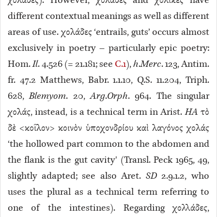
χολάδες). However, χολάδες and χόλικες have
different contextual meanings as well as different
areas of use. χολάδες ‘entrails, guts’ occurs almost
exclusively in poetry
– particularly epic poetry:
Hom.
Il
. 4.526 (= 21.181; see
C.1
),
h
.
Merc
. 123, Antim.
fr. 47.2 Matthews, Babr. 1.1.10, Q.S. 11.204, Triph.
628,
Blemyom
. 20,
Arg
.
Orph
. 964. The singular
χολάς, instead, is a technical term
in Arist.
HA
τὸ
δὲ <κοῖλον> κοινὸν ὑποχονδρίου καὶ λαγόνος χολάς
‘the hollowed part common to the abdomen and
the flank is the gut cavity' (Transl. Peck 1965, 49,
slightly adapted; see also Aret.
SD
2.9.1.2, who
uses the plural as a technical term referring to
one of the intestines). Regarding χολλάδες,