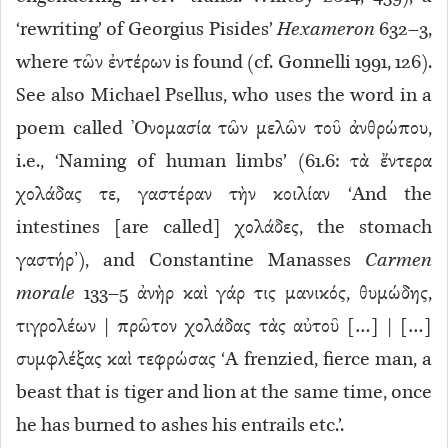
‘rewriting’ of Georgius Pisides’
Hexameron
632–3,
where τῶν ἐντέρων is found (cf. Gonnelli 1991, 126).
See also Michael Psellus, who uses the word in a
poem called Ὀνομασία τῶν μελῶν τοῦ ἀνθρώπου,
i.e., ‘Naming of human limbs’ (61.6: τὰ ἔντερα
χολάδας τε, γαστέραν τὴν κοιλίαν ‘And the
intestines [are called] χολάδες, the stomach
γαστήρ’), and Constantine Manasses
Carmen
morale
133–5 ἀνὴρ καὶ γάρ τις μανικός, θυμώδης,
τιγρολέων | πρῶτον χολάδας τὰς αὐτοῦ […] | […]
συμφλέξας καὶ τεφρώσας ‘A frenzied, fierce man, a
beast that is tiger and lion at the same time, once
he has burned to ashes his entrails etc.’.