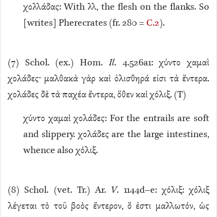
χολλάδας: With λλ, the flesh on the flanks. So
[writes] Pherecrates (fr. 280 =
C.2
).
(
7
) Schol. (ex.) Hom.
Il
. 4.526a1: χύντο χαμαὶ
χολάδες· μαλθακὰ γὰρ καὶ ὀλισθηρά εἰσι τὰ ἔντερα.
χολάδες δὲ τὰ παχέα ἔντερα, ὅθεν καὶ χόλιξ. (T)
χύντο χαμαὶ χολάδες: For the entrails are soft
and slippery. χολάδες are the large intestines,
whence also χόλιξ.
(
8
) Schol. (vet. Tr.) Ar.
V
. 1144d–e: χόλιξ: χόλιξ
λέγεται τὸ τοῦ βοὸς ἔντερον, ὅ ἐστι μαλλωτόν, ὡς