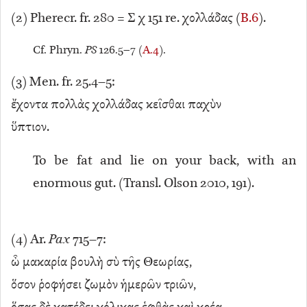
(
2
) Pherecr. fr. 280 = Σ χ 151 re. χολλάδας (
B.6
).
Cf. Phryn.
PS
126.5–7 (
A.4
).
(
3
) Men. fr. 25.4–5:
ἔχοντα πολλὰς χολλάδας κεῖσθαι παχὺν
ὕπτιον.
To be fat and lie on your back, with an
enormous gut. (Transl. Olson 2010, 191).
(
4
) Ar.
Pax
715–7:
ὦ μακαρία βουλὴ σὺ τῆς Θεωρίας,
ὅσον ῥοφήσει ζωμὸν ἡμερῶν τριῶν,