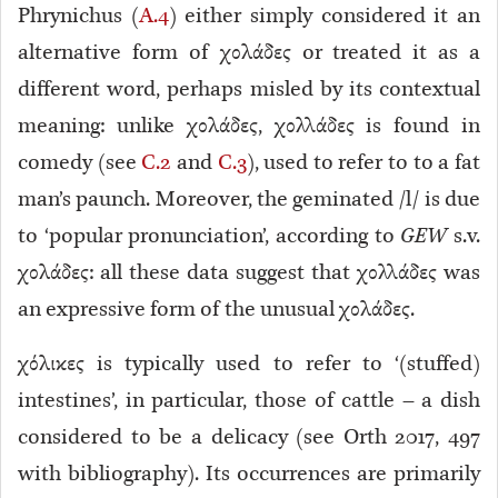
Phrynichus (
A.4
) either simply considered it an
alternative form of χολάδες or treated it as a
different word, perhaps misled by its contextual
meaning: unlike χολάδες, χολλάδες is found in
comedy
(see
C.2
and
C.3
), used to refer to to a fat
man’s paunch. Moreover, the geminated
/l/ is due
to ‘popular pronunciation’, according to
GEW
s.v.
χολάδες: all these data suggest that χολλάδες was
an expressive form of the unusual χολάδες.
χόλικες is typically used to refer to ‘(stuffed)
intestines’, in particular, those of cattle – a dish
considered to be a delicacy (see Orth 2017, 497
with bibliography). Its occurrences are primarily