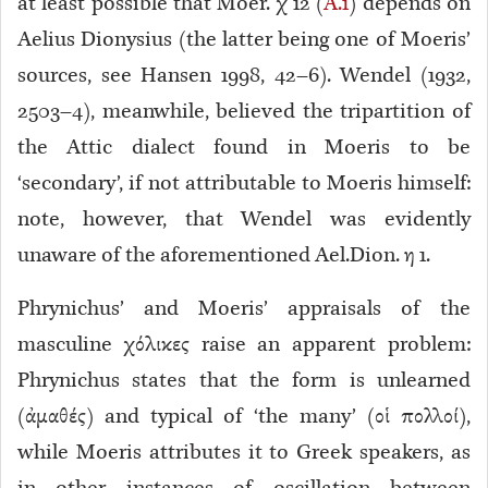
at least possible that Moer. χ 12 (
A.1
) depends on
Aelius Dionysius (the latter being one of Moeris’
sources, see Hansen 1998, 42–6). Wendel (1932,
2503–4), meanwhile, believed the tripartition of
the Attic dialect found in Moeris to be
‘secondary’, if not attributable to Moeris himself:
note, however, that Wendel was evidently
unaware of the aforementioned Ael.Dion. η 1
.
Phrynichus’ and Moeris’ appraisals of the
masculine χόλικες raise an apparent problem:
Phrynichus states that the form is unlearned
(ἀμαθές) and typical of ‘the many’ (οἱ πολλοί),
while Moeris attributes it to Greek speakers, as