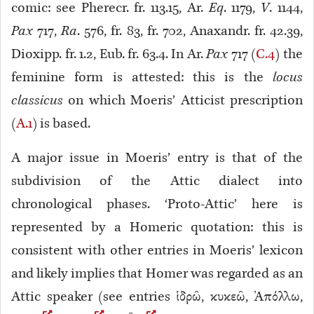
comic: see Pherecr. fr. 113.15, Ar.
Eq
. 1179,
V
. 1144,
Pax
717,
Ra
. 576, fr. 83, fr. 702, Anaxandr. fr. 42.39,
Dioxipp. fr. 1.2, Eub. fr. 63.4. In Ar.
Pax
717 (
C.4
) the
feminine form is attested: this is the
locus
classicus
on which Moeris’ Atticist prescription
(
A.1
) is based.
A major issue in Moeris’ entry is that of the
subdivision of the Attic dialect into
chronological phases. ‘Proto-Attic’ here is
represented by a Homeric quotation: this is
consistent with other entries in Moeris’ lexicon
and likely implies that Homer was regarded as an
Attic speaker (see entries ἱδρῶ, κυκεῶ, Ἀπόλλω,