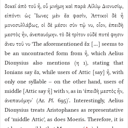
δοκεῖ ἀπὸ τοῦ ἦ, οὗ μνήμη καὶ παρὰ Αἰλίῳ Διονυσίῳ,
εἰπόντι ὡς Ἴωνες μὲν ἔα φασὶν, Ἀττικοὶ δὲ ἦ
μονοσυλλάβως, οἱ δὲ μέσοι σὺν τῷ νυ, οἷον, ἐπειδὴ
μεστὸς ἦν, ἀνεπαυόμην. τὸ δὲ τρίτον οὐδέ ποτέ φησιν
ἄνευ τοῦ νυ ‘The aforementioned ἔα […] seems to
be an uncontracted form from ἦ, which Aelius
Dionysius also mentions (η 1), stating that
Ionians say ἔα, while users of Attic [say] ἦ, with
only one syllable – on the other hand, users of
middle [Attic say ἦ] with ν, as in ‘ἐπειδὴ μεστὸς ἦν,
ἀνεπαυόμην’ (Ar.
Pl
. 695)’. Interestingly, Aelius
Dionysius treats Aristophanes as representative
of ‘middle Attic’, as does Moeris. Therefore, it is