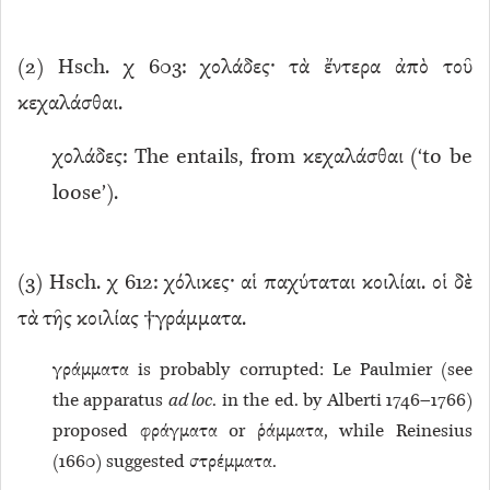
(
2
) Hsch. χ 603: χολάδες· τὰ ἔντερα ἀπὸ τοῦ
κεχαλάσθαι.
χολάδες: The entails, from κεχαλάσθαι (‘to be
loose’).
(
3
) Hsch. χ 612: χόλικες· αἱ παχύταται κοιλίαι. οἱ δὲ
τὰ τῆς κοιλίας †γράμματα.
γράμματα is probably corrupted: Le Paulmier (see
the apparatus
ad loc
. in the ed. by Alberti 1746–1766)
proposed φράγματα or ῥάμματα, while Reinesius
(1660) suggested στρέμματα.