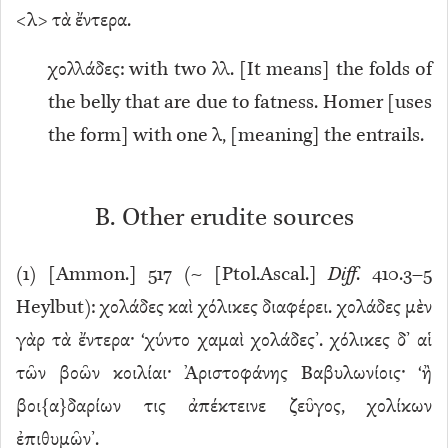
<λ> τὰ ἔντερα.
χολλάδες: with two λλ. [It means] the folds of
the belly that are due to fatness. Homer [uses
the form] with one λ, [meaning] the entrails.
B. Other erudite sources
(
1
) [Ammon.] 517 (~ [Ptol.Ascal.]
Diff
. 410.3–5
Heylbut): χολάδες καὶ χόλικες διαφέρει. χολάδες μὲν
γὰρ τὰ ἔντερα· ‘χύντο χαμαὶ χολάδες’. χόλικες δ’ αἱ
τῶν βοῶν κοιλίαι· Ἀριστοφάνης Βαβυλωνίοις· ‘ἢ
βοι{α}δαρίων τις ἀπέκτεινε ζεῦγος, χολίκων
ἐπιθυμῶν’.