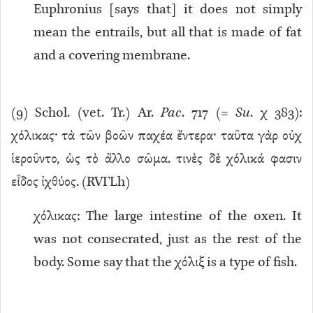
Euphronius [says that] it does not simply
mean the entrails, but all that is made of fat
and a covering membrane.
(
9
) Schol. (vet. Tr.) Ar.
Pac
. 717 (=
Su
. χ 383):
χόλικας· τὰ τῶν βοῶν παχέα ἔντερα· ταῦτα γὰρ οὐχ
ἱεροῦντο, ὡς τὸ ἄλλο σῶμα. τινὲς δὲ χόλικά φασιν
εἶδος ἰχθύος. (RVΓLh)
χόλικας: The large intestine of the oxen. It
was not consecrated, just as the rest of the
body. Some say that the χόλιξ is a type of fish.