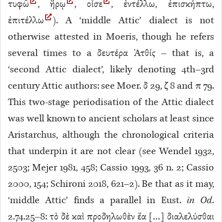
τυφῶ
, ἥρῳ
, οἶσε
, ἐντέλλω, ἐπισκήπτω,
ἐπιτέλλω
). A ‘middle Attic’ dialect is not
otherwise attested in Moeris, though he refers
several times to a δευτέρα Ἀτθίς – that is, a
‘second Attic dialect’, likely denoting 4th–3rd
century Attic authors: see Moer. δ 29
, ζ 8
and π 79
.
This two-stage periodisation of the Attic dialect
was well known to ancient scholars at least since
Aristarchus, although the chronological criteria
that underpin it are not clear (see Wendel 1932,
2503; Mejer 1981, 458; Cassio 1993, 36 n. 2; Cassio
2000, 154; Schironi 2018, 621–2). Be that as it may,
‘middle Attic’ finds a parallel in Eust.
in Od
.
2.74.25–8
: τὸ δὲ καὶ προδηλωθὲν ἔα […] διαλελύσθαι