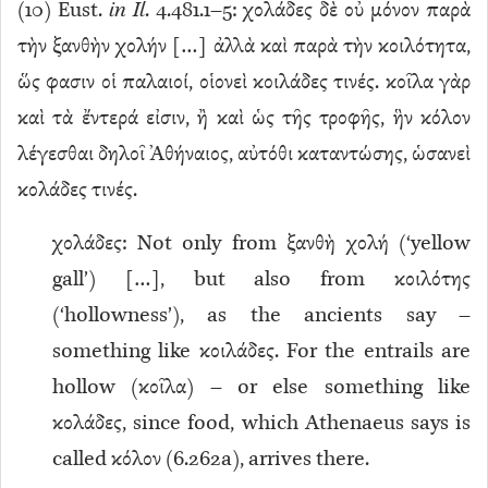
(
10
) Eust.
in Il
. 4.481.1–5: χολάδες δὲ οὐ μόνον παρὰ
τὴν ξανθὴν χολήν […] ἀλλὰ καὶ παρὰ τὴν κοιλότητα,
ὥς φασιν οἱ παλαιοί, οἱονεὶ κοιλάδες τινές. κοῖλα γὰρ
καὶ τὰ ἔντερά εἰσιν, ἢ καὶ ὡς τῆς τροφῆς, ἣν κόλον
λέγεσθαι δηλοῖ Ἀθήναιος, αὐτόθι καταντώσης, ὡσανεὶ
κολάδες τινές.
χολάδες: Not only from ξανθὴ χολή (‘yellow
gall’) […], but also from κοιλότης
(‘hollowness’), as the ancients say –
something like κοιλάδες. For the entrails are
hollow (κοῖλα) – or else something like
κολάδες, since food, which Athenaeus says is
called κόλον (6.262a), arrives there.