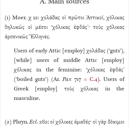
A. Main sources
(
1
) Moer. χ 12: χολάδας οἱ πρῶτοι Ἀττικοί, χόλικας
θηλυκῶς οἱ μέσοι ‘χόλικας ἑφθάς’· τοὺς χόλικας
ἀρσενικῶς Ἕλληνες.
Users of early Attic [employ] χολάδας (‘guts’),
[while] users of middle Attic [employ]
χόλικας in the feminine: ‘χόλικας ἑφθάς’
(‘boiled guts’) (Ar.
Pax
717 =
C.4
). Users of
Greek [employ] τοὺς χόλικας in the
masculine.
(
2
) Phryn.
Ecl
. 282: οἱ χόλικες ἀμαθές· οἱ γὰρ δόκιμοι