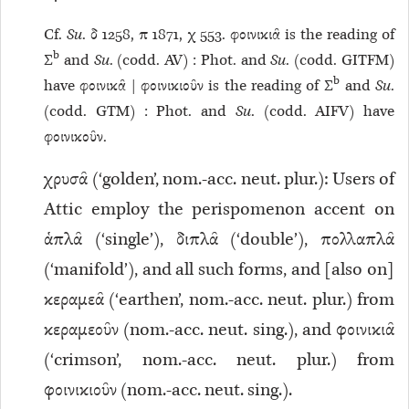
Cf.
Su
. δ 1258, π 1871, χ 553. φοινικιᾶ is the reading of
b
Σ
and
Su
. (codd. AV) : Phot. and
Su
. (codd. GITFM)
b
have φοινικᾶ | φοινικιοῦν is the reading of Σ
and
Su
.
(codd. GTM) : Phot. and
Su
. (codd. AIFV) have
φοινικοῦν.
χρυσᾶ (‘golden’, nom.-acc. neut. plur.): Users of
Attic employ the perispomenon accent on
ἁπλᾶ (‘single’), διπλᾶ (‘double’), πολλαπλᾶ
(‘manifold’), and all such forms, and [also on]
κεραμεᾶ (‘earthen’, nom.-acc. neut. plur.) from
κεραμεοῦν (nom.-acc. neut. sing.), and φοινικιᾶ
(‘crimson’, nom.-acc. neut. plur.) from
φοινικιοῦν (nom.-acc. neut. sing.).