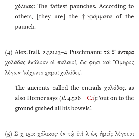
χόλικες: The fattest paunches. According to
others, [they are] the †γράμματα of the
paunch.
(
4
) Alex.Trall. 2.321.13–4 Puschmann: τὰ δ’ ἔντερα
χολάδας ἐκάλουν οἱ παλαιοί, ὥς φησι καὶ Ὅμηρος
λέγων· ‘κέχυντο χαμαὶ χολάδες’.
The ancients called the entrails χολάδας, as
also Homer says (
Il
. 4.526 =
C.1
): ‘out on to the
ground gushed all his bowels’.
(
5
) Σ χ 150: χόλικας· ἐν τῷ ἑνὶ λ ὡς ἡμεῖς λέγουσι