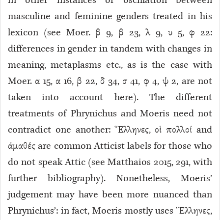
in other instances of oscillation between
masculine and feminine genders treated in his
lexicon (see Moer. β 9
, β 23
, λ 9
, υ 5
, φ 22
:
differences in gender in tandem with changes in
meaning, metaplasms etc., as is the case with
Moer. α 15
, α 16
, β 22
, δ 34
, σ 41
, φ 4
, ψ 2
, are not
taken into account here). The different
treatments of Phrynichus and Moeris need not
contradict one another: Ἕλληνες, οἱ πολλοί and
ἀμαθές are common Atticist labels for those who
do not speak Attic (see Matthaios 2015, 291, with
further bibliography). Nonetheless, Moeris’
judgement may have been more nuanced than
Phrynichus’: in fact, Moeris mostly uses Ἕλληνες,