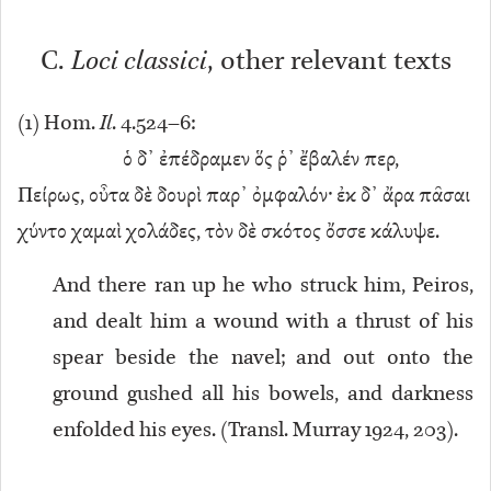
C.
Loci classici
, other relevant texts
(
1
) Hom.
Il
. 4.524–6:
ὁ δ᾿ ἐπέδραμεν ὅς ῥ᾿ ἔβαλέν περ,
Πείρως, οὖτα δὲ δουρὶ παρ᾿ ὀμφαλόν· ἐκ δ᾿ ἄρα πᾶσαι
χύντο χαμαὶ χολάδες, τὸν δὲ σκότος ὄσσε κάλυψε.
And there ran up he who struck him, Peiros,
and dealt him a wound with a thrust of his
spear beside the navel; and out onto the
ground gushed all his bowels, and darkness
enfolded his eyes. (Transl. Murray 1924, 203).