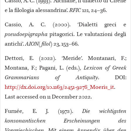
Cassio, A. C. (1993). ‘Alcmane, il dialetto di Cirene
e la filologia alessandrina’.
RFIC
121, 24–36.
Cassio, A. C. (2000). ‘Dialetti greci e
pseudoepigrapha
pitagorici. Le valutazioni degli
antichi’.
AION(filol)
23, 153–66.
Dettori, E. (2022). ‘Meride’. Montanari, F.;
Montana, F.; Pagani, L. (eds.),
Lexicon of Greek
Grammarians of Antiquity
. DOI:
http://dx.doi.org/10.1163/2451-9278_Moeris_it
.
Last accessed on 11 December 2022.
Furnée, E. J. (1972).
Die wichtigsten
konsonantischen Erscheinungen des
Vorgriechischen. Mit einem Appendix über den