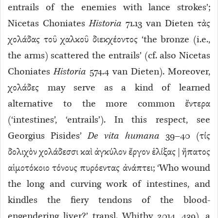
entrails of the enemies with lance strokes’;
Nicetas Choniates
Historia
71.13 van Dieten τὰς
χολάδας τοῦ χαλκοῦ διεκχέοντος ‘the bronze (i.e.,
the arms) scattered the entrails’ (cf. also Nicetas
Choniates
Historia
574.4 van Dieten). Moreover,
χολάδες may serve as a kind of learned
alternative to the more common ἔντερα
(‘intestines’, ‘entrails’). In this respect, see
Georgius Pisides’
De vita humana
39–40 (τίς
δολιχὸν χολάδεσσι καὶ ἀγκύλον ἔργον ἑλίξας | ἤπατος
αἱμοτόκοιο τόνους πυρόεντας ἀνάπτει; ‘Who wound
the long and curving work of intestines, and
kindles the fiery tendons of the blood-
engendering liver?’ transl. Whitby 2014, 439), a