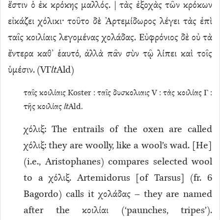
ἔστιν ὁ ἐκ κρόκης μαλλός. | τὰς ἐξοχὰς τῶν κρόκων
εἰκάζει χόλικι· τοῦτο δὲ Ἀρτεμίδωρος λέγει τὰς ἐπὶ
ταῖς κοιλίαις λεγομένας χολάδας. Εὐφρόνιος δὲ οὐ τὰ
ἔντερα καθ’ ἑαυτό, ἀλλὰ πᾶν σὺν τῷ λίπει καὶ τοῖς
ὑμέσιν. (VΓ
lt
Ald)
ταῖς κοιλίαις Koster : ταῖς δυσκολιαις V : τὰς κοιλίας Γ :
τῆς κοιλίας
lt
Ald.
χόλιξ: The entrails of the oxen are called
χόλιξ: they are woolly, like a wool’s wad. [He]
(i.e., Aristophanes) compares selected wool
to a χόλιξ. Artemidorus [of Tarsus] (fr. 6
Bagordo) calls it χολάδας – they are named
after the κοιλίαι (‘paunches, tripes’).