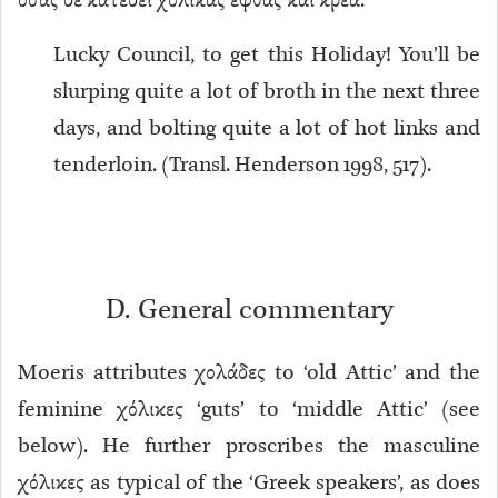
ὅσας δὲ κατέδει χόλικας ἑφθὰς καὶ κρέα.
Lucky Council, to get this Holiday! You’ll be
slurping quite a lot of broth in the next three
days, and bolting quite a lot of hot links and
tenderloin. (Transl. Henderson 1998, 517).
D. General commentary
Moeris attributes χολάδες to ‘old Attic’ and the
feminine χόλικες ‘guts’ to ‘middle Attic’ (see
below). He further proscribes the masculine
χόλικες as typical of the ‘Greek speakers’, as does