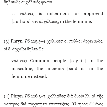
θηλυκῶς αἱ χόλικές φασιν.
οἱ χόλικες is unlearned: for approved
[authors] say αἱ χόλικες, in the feminine.
(
3
) Phryn.
PS
125.3–4: χόλικες· οἱ πολλοὶ ἀρρενικῶς,
οἱ δ’ ἀρχαῖοι θηλυκῶς.
χόλικες: Common people [say it] in the
masculine, the ancients [said it] in the
feminine instead.
(
4
) Phryn.
PS
126.5–7: χολλάδες· διὰ δυοῖν λλ. αἱ τῆς
γαστρὸς διὰ παχύτητα ἐπιπτύξεις. Ὅμηρος δι’ ἑνὸς